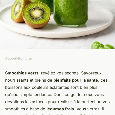
Accueil
›
Bon plan
BON PLAN
Quels sont les meilleurs
Smoothies verts
, révélez vos secrets! Savoureux,
nourrissants et pleins de
bienfaits pour la santé
, ces
conseils pour préparer des
boissons aux couleurs éclatantes sont bien plus
smoothies verts avec des
qu'une simple tendance. Dans ce guide, nous vous
légumes frais?
dévoilons les astuces pour réaliser à la perfection vos
smoothies à base de
légumes frais
. Vous verrez, il
Agathe
•
22 mai 2024
•
5 min de lecture