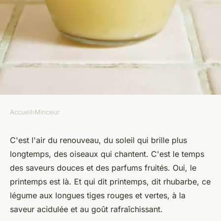
Accueil
›
Minceur
MINCEUR
Comment préparer une
C'est l'air du renouveau, du soleil qui brille plus
longtemps, des oiseaux qui chantent. C'est le temps
compote de rhubarbe sans
des saveurs douces et des parfums fruités. Oui, le
sucre pour un dessert estival?
printemps est là. Et qui dit printemps, dit
rhubarbe
, ce
légume aux longues tiges rouges et vertes, à la
Agathe
•
22 mai 2024
•
5 min de lecture
saveur acidulée et au goût rafraîchissant.